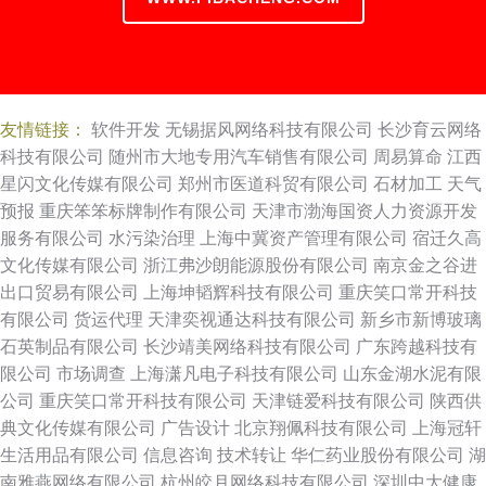
友情链接：
软件开发
无锡据风网络科技有限公司
长沙育云网络
科技有限公司
随州市大地专用汽车销售有限公司
周易算命
江西
星闪文化传媒有限公司
郑州市医道科贸有限公司
石材加工
天气
预报
重庆笨笨标牌制作有限公司
天津市渤海国资人力资源开发
服务有限公司
水污染治理
上海中冀资产管理有限公司
宿迁久高
文化传媒有限公司
浙江弗沙朗能源股份有限公司
南京金之谷进
出口贸易有限公司
上海坤韬辉科技有限公司
重庆笑口常开科技
有限公司
货运代理
天津奕视通达科技有限公司
新乡市新博玻璃
石英制品有限公司
长沙靖美网络科技有限公司
广东跨越科技有
限公司
市场调查
上海潇凡电子科技有限公司
山东金湖水泥有限
公司
重庆笑口常开科技有限公司
天津链爱科技有限公司
陕西供
典文化传媒有限公司
广告设计
北京翔佩科技有限公司
上海冠轩
生活用品有限公司
信息咨询
技术转让
华仁药业股份有限公司
湖
南雅燕网络有限公司
杭州皎月网络科技有限公司
深圳中大健康