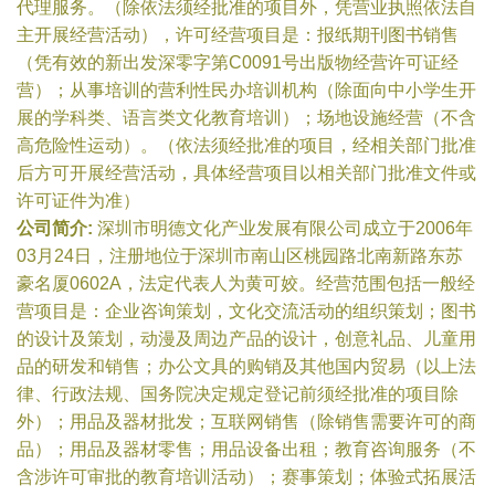
代理服务。（除依法须经批准的项目外，凭营业执照依法自
主开展经营活动），许可经营项目是：报纸期刊图书销售
（凭有效的新出发深零字第C0091号出版物经营许可证经
营）；从事培训的营利性民办培训机构（除面向中小学生开
展的学科类、语言类文化教育培训）；场地设施经营（不含
高危险性运动）。（依法须经批准的项目，经相关部门批准
后方可开展经营活动，具体经营项目以相关部门批准文件或
许可证件为准）
公司简介:
深圳市明德文化产业发展有限公司成立于2006年
03月24日，注册地位于深圳市南山区桃园路北南新路东苏
豪名厦0602A，法定代表人为黄可姣。经营范围包括一般经
营项目是：企业咨询策划，文化交流活动的组织策划；图书
的设计及策划，动漫及周边产品的设计，创意礼品、儿童用
品的研发和销售；办公文具的购销及其他国内贸易（以上法
律、行政法规、国务院决定规定登记前须经批准的项目除
外）；用品及器材批发；互联网销售（除销售需要许可的商
品）；用品及器材零售；用品设备出租；教育咨询服务（不
含涉许可审批的教育培训活动）；赛事策划；体验式拓展活