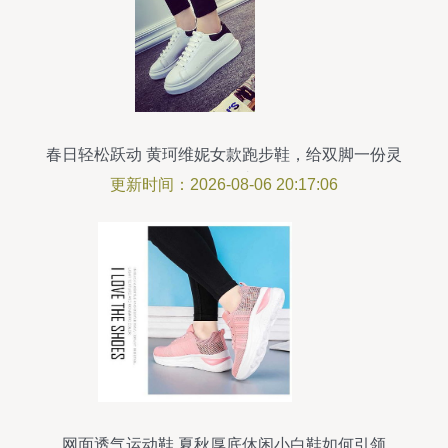
春日轻松跃动 黄珂维妮女款跑步鞋，给双脚一份灵
动的自由
更新时间：2026-08-06 20:17:06
网面透气运动鞋 夏秋厚底休闲小白鞋如何引领