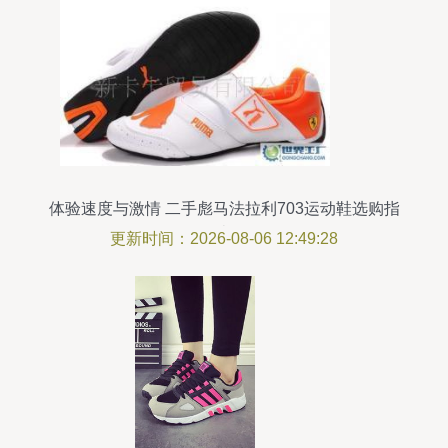
体验速度与激情 二手彪马法拉利703运动鞋选购指
南
更新时间：2026-08-06 12:49:28