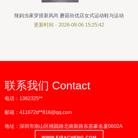
辣妈当家穿搭新风尚 蘑菇街优店女式运动鞋与运动
服全攻略
更新时间：2026-08-06 15:25:42
联系我们 Contact
电话：1382325**
邮箱：411672d**
816@qq.com
地址：深圳市南山区桃园路北南新路东苏豪名厦0602A
WWW.FIBACHENG.COM