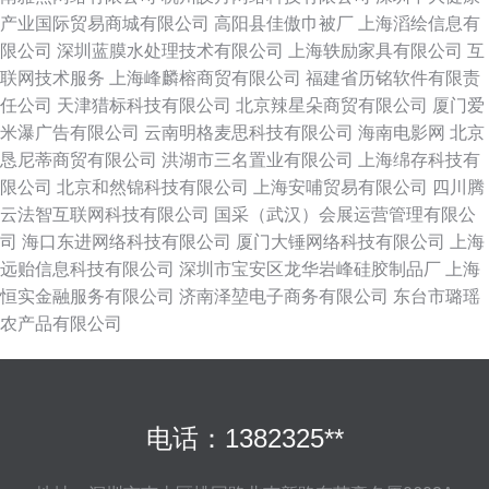
产业国际贸易商城有限公司
高阳县佳傲巾被厂
上海滔绘信息有
限公司
深圳蓝膜水处理技术有限公司
上海轶励家具有限公司
互
联网技术服务
上海峰麟榕商贸有限公司
福建省历铭软件有限责
任公司
天津猎标科技有限公司
北京辣星朵商贸有限公司
厦门爱
米瀑广告有限公司
云南明格麦思科技有限公司
海南电影网
北京
恳尼蒂商贸有限公司
洪湖市三名置业有限公司
上海绵存科技有
限公司
北京和然锦科技有限公司
上海安哺贸易有限公司
四川腾
云法智互联网科技有限公司
国采（武汉）会展运营管理有限公
司
海口东进网络科技有限公司
厦门大锤网络科技有限公司
上海
远贻信息科技有限公司
深圳市宝安区龙华岩峰硅胶制品厂
上海
恒实金融服务有限公司
济南泽堃电子商务有限公司
东台市璐瑶
农产品有限公司
电话：1382325**